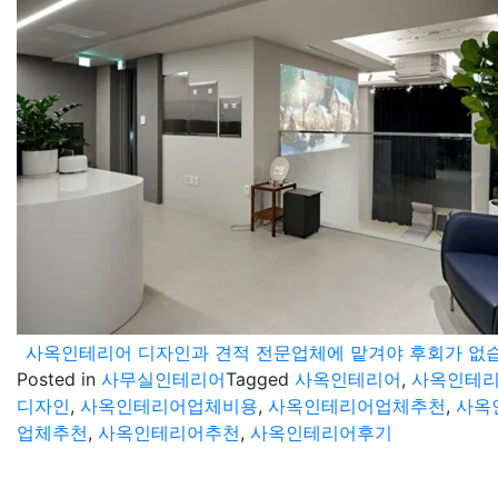
사옥인테리어 디자인과 견적 전문업체에 맡겨야 후회가 없습
Posted in
사무실인테리어
Tagged
사옥인테리어
,
사옥인테
디자인
,
사옥인테리어업체비용
,
사옥인테리어업체추천
,
사옥
업체추천
,
사옥인테리어추천
,
사옥인테리어후기