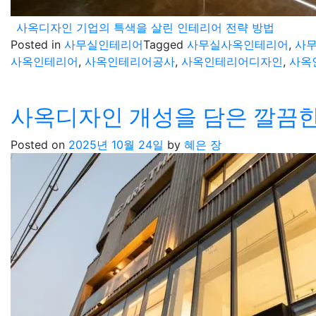
사옥디자인 기업의 특색을 살린 인테리어 전략 방법
Posted in
사무실인테리어
Tagged
사무실사옥인테리어
,
사
사옥인테리어
,
사옥인테리어공사
,
사옥인테리어디자인
,
사옥
사옥디자인 개성을 담은 깔끔
Posted on
2025년 10월 24일
by
혜은 장