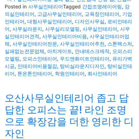
Posted in
사무실인테리어
Tagged
간접조명레이어링
,
강
의실인테리어
,
고급사무실인테리어
,
교육장인테리어
,
기업
인테리어
,
대형사무실인테리어
,
디자인사무실
,
로비인테리
어
,
사무실라운지
,
사무실리모델링
,
사무실인테리어
,
사무
실인테리어견적
,
사무실인테리어비용
,
사무실인테리어업
체
,
사무실인테리어전문
,
사무실인테리어추천
,
스톤텍스처
,
실패없는전문업체
,
아치게이트
,
안내데스크제작
,
오피스리
모델링
,
오피스인테리어
,
우드앤화이트인테리어
,
유리가벽
시공
,
인테리어비용절감
,
탕비실라운지디자인
,
탕비실인테
리어
,
톤온톤인테리어
,
학원인테리어
,
회사인테리어
오산사무실인테리어 좁고 답
답한 오피스는 끝! 라인 조명
으로 확장감을 더한 영리한 디
자인