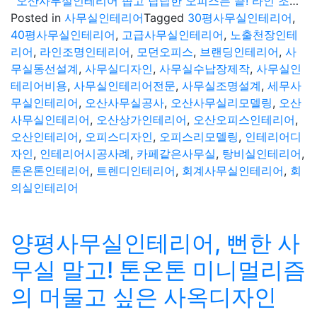
오산사무실인테리어 좁고 답답한 오피스는 끝! 라인 조명으로 확장감을 더한 영리한 디자인
Posted in
사무실인테리어
Tagged
30평사무실인테리어
,
40평사무실인테리어
,
고급사무실인테리어
,
노출천장인테
리어
,
라인조명인테리어
,
모던오피스
,
브랜딩인테리어
,
사
무실동선설계
,
사무실디자인
,
사무실수납장제작
,
사무실인
테리어비용
,
사무실인테리어전문
,
사무실조명설계
,
세무사
무실인테리어
,
오산사무실공사
,
오산사무실리모델링
,
오산
사무실인테리어
,
오산상가인테리어
,
오산오피스인테리어
,
오산인테리어
,
오피스디자인
,
오피스리모델링
,
인테리어디
자인
,
인테리어시공사례
,
카페같은사무실
,
탕비실인테리어
,
톤온톤인테리어
,
트렌디인테리어
,
회계사무실인테리어
,
회
의실인테리어
양평사무실인테리어, 뻔한 사
무실 말고! 톤온톤 미니멀리즘
의 머물고 싶은 사옥디자인