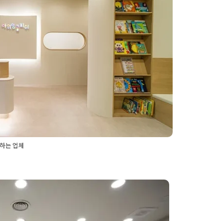
하는 업체
미인테리어
,
어학원인테리어
,
영어학원인테리어
,
인테
어견적
,
학원인테리어비용
,
학원인테리어업체
,
학원인테
주 금릉 보습학원 시공기
IN