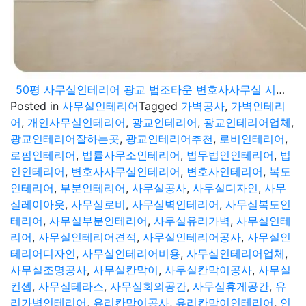
50평 사무실인테리어 광교 법조타운 변호사사무실 시공기
Posted in
사무실인테리어
Tagged
가벽공사
,
가벽인테리
어
,
개인사무실인테리어
,
광교인테리어
,
광교인테리어업체
,
광교인테리어잘하는곳
,
광교인테리어추천
,
로비인테리어
,
로펌인테리어
,
법률사무소인테리어
,
법무법인인테리어
,
법
인인테리어
,
변호사사무실인테리어
,
변호사인테리어
,
복도
인테리어
,
부분인테리어
,
사무실공사
,
사무실디자인
,
사무
실레이아웃
,
사무실로비
,
사무실벽인테리어
,
사무실복도인
테리어
,
사무실부분인테리어
,
사무실유리가벽
,
사무실인테
리어
,
사무실인테리어견적
,
사무실인테리어공사
,
사무실인
테리어디자인
,
사무실인테리어비용
,
사무실인테리어업체
,
사무실조명공사
,
사무실칸막이
,
사무실칸막이공사
,
사무실
컨셉
,
사무실테라스
,
사무실회의공간
,
사무실휴게공간
,
유
리가벽인테리어
,
유리칸막이공사
,
유리칸막이인테리어
,
인