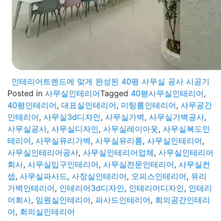
인테리어트렌드에 맞게 완성된 40평 사무실 공사 시공기
Posted in
사무실인테리어
Tagged
40평사무실인테리어
,
40평인테리어
,
대표실인테리어
,
미팅룸인테리어
,
사무공간
인테리어
,
사무실3d디자인
,
사무실가벽
,
사무실가벽공사
,
사무실공사
,
사무실디자인
,
사무실레이아웃
,
사무실복도인
테리어
,
사무실유리가벽
,
사무실유리룸
,
사무실인테리어
,
사무실인테리어공사
,
사무실인테리어업체
,
사무실인테리어
회사
,
사무실입구인테리어
,
사무실전문인테리어
,
사무실컨
셉
,
사무실파사드
,
사장실인테리어
,
오피스인테리어
,
유리
가벽인테리어
,
인테리어3d디자인
,
인테리어디자인
,
인테리
어회사
,
임원실인테리어
,
파사드인테리어
,
회의공간인테리
어
,
회의실인테리어