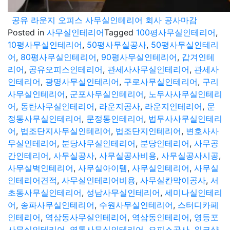
공유 라운지 오피스 사무실인테리어 회사 공사마감
Posted in
사무실인테리어
Tagged
100평사무실인테리어
,
10평사무실인테리어
,
50평사무실공사
,
50평사무실인테리
어
,
80평사무실인테리어
,
90평사무실인테리어
,
갑겨인테
리어
,
공유오피스인테리어
,
관세사사무실인테리어
,
관세사
인테리어
,
광명사무실인테리어
,
구로사무실인테리어
,
구리
사무실인테리어
,
군포사무실인테리어
,
노무사사무실인테리
어
,
동탄사무실인테리어
,
라운지공사
,
라운지인테리어
,
문
정동사무실인테리어
,
문정동인테리어
,
법무사사무실인테리
어
,
법조단지사무실인테리어
,
법조단지인테리어
,
변호사사
무실인테리어
,
분당사무실인테리어
,
분당인테리어
,
사무공
간인테리어
,
사무실공사
,
사무실공사비용
,
사무실공사시공
,
사무실벽인테리어
,
사무실아이템
,
사무실인테리어
,
사무실
인테리어견적
,
사무실인테리어비용
,
사무실칸막이공사
,
서
초동사무실인테리어
,
성남사무실인테리어
,
세미나실인테리
어
,
송파사무실인테리어
,
수원사무실인테리어
,
스터디카페
인테리어
,
역삼동사무실인테리어
,
역삼동인테리어
,
영등포
사무실인테리어
,
영통사무실인테리어
,
오피스공사
,
워크샵