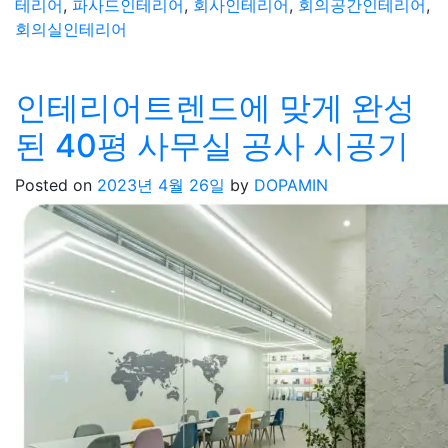
테리어
,
파사드인테리어
,
회사인테리어
,
회의공간인테리어
,
회의실인테리어
인테리어트렌드에 맞게 완성
된 40평 사무실 공사 시공기
Posted on
2023년 4월 26일
by
DOPAMIN