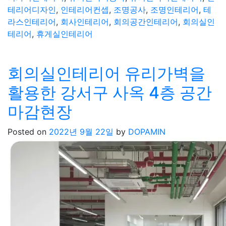
테리어디자인
,
인테리어컨셉
,
조명공사
,
조명인테리어
,
테
라스인테리어
,
회사인테리어
,
회의공간인테리어
,
회의실인
테리어
,
휴게실인테리어
회의실인테리어 유리가벽을
활용한 강서구 사옥 4층 공간
마감현장
Posted on
2022년 9월 22일
by
DOPAMIN