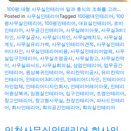
100평 대형 사무실인테리어 일과 휴식의 조화를 고려한 공간설계
Posted in
사무실인테리어
Tagged
100평대인테리어
,
100
평사무실인테리어
,
100평인테리어
,
대표실인테리어
,
로비
인테리어
,
사무공간인테리어
,
사무살레이아웃
,
사무실3d디
자인
,
사무실공사
,
사무실디자인
,
사무실배치도
,
사무실설
계도
,
사무실유리가벽
,
사무실인테리어견적
,
사무실인테리
어디자인
,
사무실인테리어비용
,
사무실인테리어업체
,
사무
실입구인테리어
,
사무실조명공사
,
사무실창고
,
사무실칸막
이
,
사무실파사드
,
사무실회의실
,
상업인테리어
,
업무공간
인테리어
,
원상복귀인테리어
,
유리칸막이공사
,
유리칸막이
인테리어
,
인테리어3d디자인
,
인테리어디자인
,
인테리어디
자인업체
,
인테리어디자인회사
,
인테리어레이아웃
,
인테리
어원상복귀
,
임원실인테리어
,
입구인테리어
,
조명인테리어
,
창고인테리어
,
창고형사무실
,
천장인테리어
,
파사드인테리
어
,
회사인테리어
,
회의공간인테리어
,
회의실인테리어
인천사무실인테리어 회사의