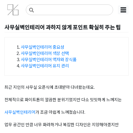
Skip
사무실인테리어 디자인 공사 비용견적 플랫폼
사무실인테리어 916
☰
to
content
사무실벽인테리어 과하지 않게 포인트 확실히 주는 팁
Posted on
2025년 9월 3일
by
혜은 장
사무실벽인테리어 중요성
사무실벽인테리어 색상 선택
목차
사무실벽인테리어 액자와 장식품
사무실벽인테리어 유지 관리
최근 지인의 사무실 오픈식에 초대받아 다녀왔는데요.
전체적으로 화이트톤의 깔끔한 분위기였지만 다소 밋밋하게 느껴지는
사무실벽인테리어
가 조금 아쉽게 느껴졌습니다.
업무 공간인 만큼 너무 화려하거나 복잡한 디자인은 지양해야겠지만